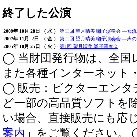
終了した公演
2009年
10月
28日
（ 水 ）
第三回 望月晴美 囃子演奏会 ―女
2007年
11月
2日
（ 金 ）
第二回 望月晴美 囃子演奏会 ―声
2005年
10月
25日
（ 火 ）
第1回 望月晴美 囃子演奏会
◯ 当財団発行物は、全国
また各種インターネット
◯ 販売：ビクターエンタ
ど一部の高品質ソフトを除
い場合、直接販売にも応
案内
」をご覧ください。 