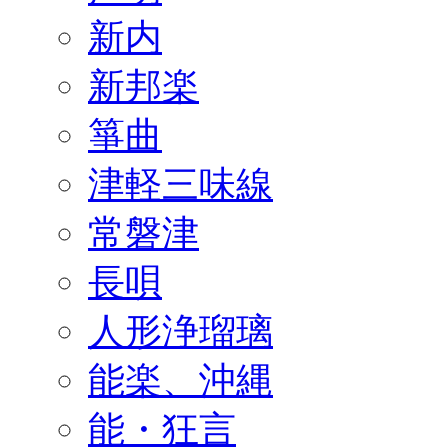
新内
新邦楽
箏曲
津軽三味線
常磐津
長唄
人形浄瑠璃
能楽、沖縄
能・狂言