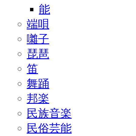
能
端唄
囃子
琵琶
笛
舞踊
邦楽
民族音楽
民俗芸能