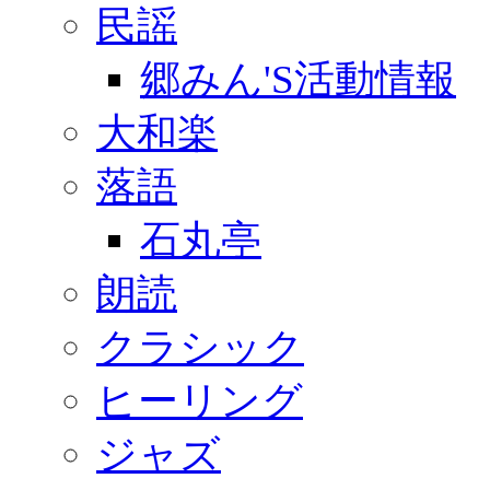
民謡
郷みん'S活動情報
大和楽
落語
石丸亭
朗読
クラシック
ヒーリング
ジャズ