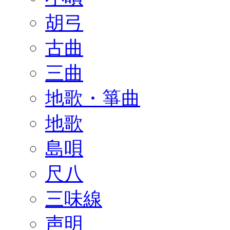
胡弓
古曲
三曲
地歌・箏曲
地歌
島唄
尺八
三味線
声明