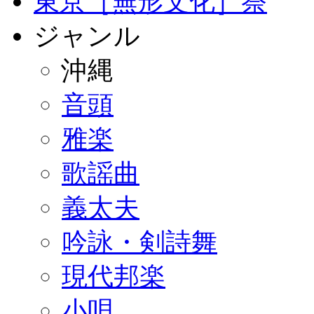
東京［無形文化］祭
ジャンル
沖縄
音頭
雅楽
歌謡曲
義太夫
吟詠・剣詩舞
現代邦楽
小唄